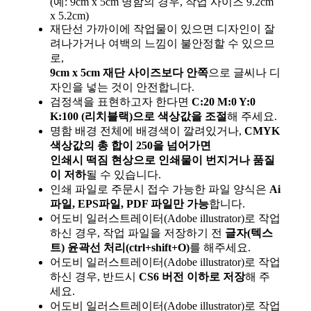
(예: 9cm x 5cm 명함의 경우, 작업 사이즈 9.2cm
x 5.2cm)
재단선 가까이에 작업물이 있으면 디자인이 잘
려나가거나 여백의 느낌이 불안정할 수 있으므
로,
9cm x 5cm 재단 사이즈보다 안쪽
으로 글씨나 디
자인을 넣는 것이 안전합니다.
검정색을 표현하고자 한다면
C:20 M:0 Y:0
K:100 (리치블랙)으로 색상값을 조절
해 주세요.
명함 배경 전체에 배경색이 깔려있거나,
CMYK
색상값의 총 합이 250을 넘어가면
인쇄시 떡짐 현상으로 인쇄물이 번지거나 품질
이 저하
될 수 있습니다.
인쇄 파일로 주문시 접수 가능한 파일 양식은
Ai
파일, EPS파일, PDF 파일만 가능
합니다.
어도비 일러스트레이터(Adobe illustrator)로 작업
하신 경우, 작업 파일을 저장하기 전
글자(텍스
트) 윤곽선 처리(ctrl+shift+O)
를 해주세요.
어도비 일러스트레이터(Adobe illustrator)로 작업
하신 경우, 반드시
CS6 버전 이하로 저장
해 주
세요.
어도비 일러스트레이터(Adobe illustrator)로 작업