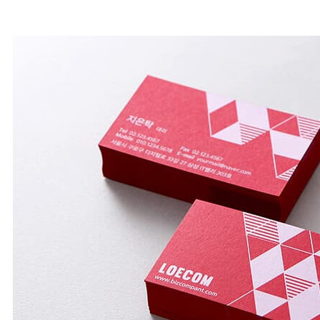
HOME
>
명함 / 행택
>
명함
>
컬러 용지 명함
>
스튜디오컬렉
션 레드 216g