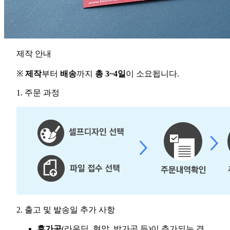
제작 안내
※
제작
부터
배송
까지
총 3~4일
이 소요됩니다.
1. 주문 과정
2. 출고 및 발송일 추가 사항
후가공
(라운딩, 형압, 박가공 등)이 추가되는 경