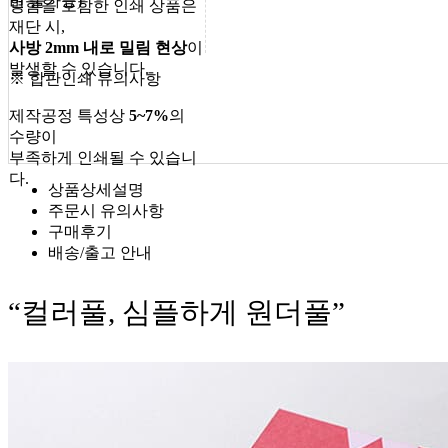
현 불가능)
명함을 포함한 인쇄 상품은
재단 시,
사방 2mm 내로 밀림 현상
이
발생할 수 있습니다.
※ 합판인쇄 유의사항
제작공정 특성상
5~7%
의
수량이
부족하게 인쇄될 수 있습니
다.
상품상세설명
주문시 유의사항
구매후기
배송/출고 안내
“컬러풀, 심플하게 원더풀”